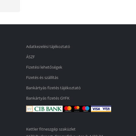
Adatkezelési tájékoztató
ÁSZF
Fizetési lehetőségek
Fizetés és szállítás
Bankártyás fizetés tájékoztató
Bankártyás fizetés GYFK
Kettler fitneszgép szaküzlet