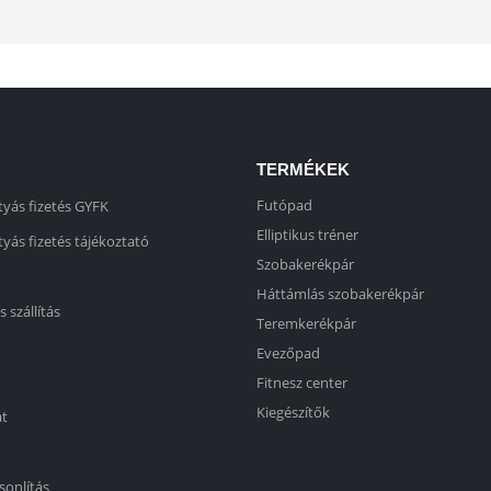
TERMÉKEK
Futópad
yás fizetés GYFK
Elliptikus tréner
yás fizetés tájékoztató
Szobakerékpár
Háttámlás szobakerékpár
s szállítás
Teremkerékpár
Evezőpad
Fitnesz center
Kiegészítők
at
sonlítás