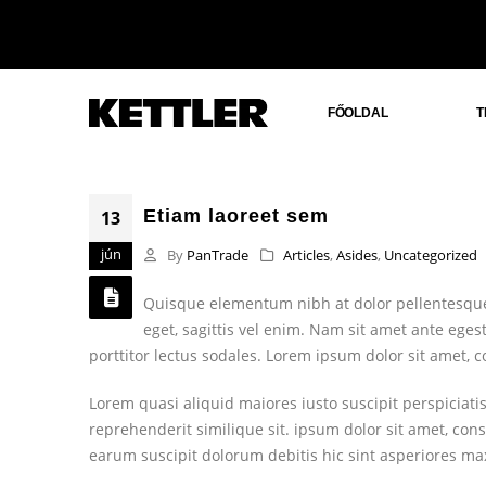
FŐOLDAL
T
Etiam laoreet sem
13
jún
By
PanTrade
Articles
,
Asides
,
Uncategorized
Quisque elementum nibh at dolor pellentesque,
eget, sagittis vel enim. Nam sit amet ante eges
porttitor lectus sodales. Lorem ipsum dolor sit amet, 
Lorem quasi aliquid maiores iusto suscipit perspiciati
reprehenderit similique sit. ipsum dolor sit amet, con
earum suscipit dolorum debitis hic sint asperiores m