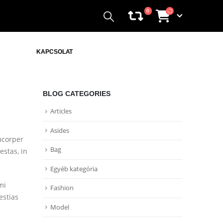
0
KAPCSOLAT
BLOG CATEGORIES
Articles
Asides
mcorper
Bag
estas, in
Egyéb kategória
mi
Fashion
estias
Model