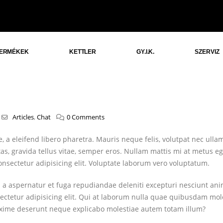
ERMÉKEK
KETTLER
GY.I.K.
SZERVIZ
Articles
,
Chat
0 Comments
 a eleifend libero pharetra. Mauris neque felis, volutpat nec ulla
tas, gravida tellus vitae, semper eros. Nullam mattis mi at metus eg
consectetur adipisicing elit. Voluptate laborum vero voluptatum.
s a aspernatur et fuga repudiandae deleniti excepturi nesciunt ani
sectetur adipisicing elit. Qui at laborum nulla quae quibusdam mol
axime deserunt neque explicabo molestiae autem totam illum?