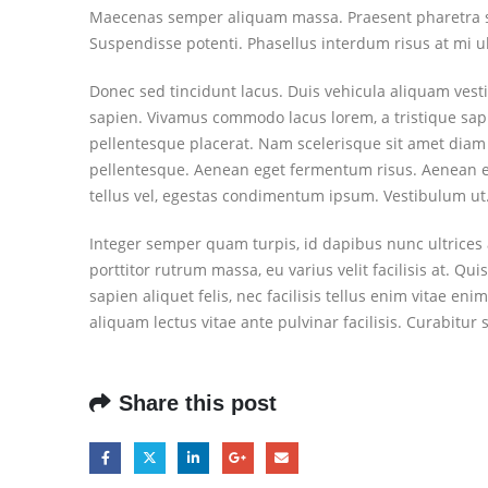
Maecenas semper aliquam massa. Praesent pharetra sem
Suspendisse potenti. Phasellus interdum risus at mi ull
Donec sed tincidunt lacus. Duis vehicula aliquam vesti
sapien. Vivamus commodo lacus lorem, a tristique sapi
pellentesque placerat. Nam scelerisque sit amet diam id
pellentesque. Aenean eget fermentum risus. Aenean eu
tellus vel, egestas condimentum ipsum. Vestibulum ut
Integer semper quam turpis, id dapibus nunc ultrices 
porttitor rutrum massa, eu varius velit facilisis at. Quisq
sapien aliquet felis, nec facilisis tellus enim vitae
aliquam lectus vitae ante pulvinar facilisis. Curabitur 
Share this post