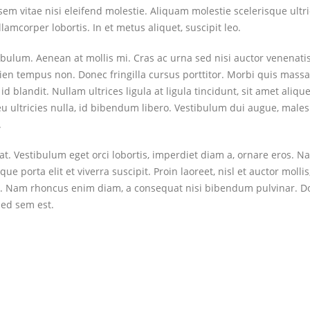
 vitae nisi eleifend molestie. Aliquam molestie scelerisque ultri
amcorper lobortis. In et metus aliquet, suscipit leo.
bulum. Aenean at mollis mi. Cras ac urna sed nisi auctor venenatis
en tempus non. Donec fringilla cursus porttitor. Morbi quis massa
 blandit. Nullam ultrices ligula at ligula tincidunt, sit amet aliqu
 ultricies nulla, id bibendum libero. Vestibulum dui augue, male
.
at. Vestibulum eget orci lobortis, imperdiet diam a, ornare eros. N
ue porta elit et viverra suscipit. Proin laoreet, nisl et auctor mollis,
 enim. Nam rhoncus enim diam, a consequat nisi bibendum pulvinar. 
sed sem est.