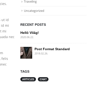
Traveling
cies.
Uncategorized
 ut id
RECENT POSTS
 id mi
et mi
Helló Világ!
suada nec
2020.06.22.
Post Format Standard
am
2018.02.26.
 felis
Donec
TAGS
ARTICLES
CHAT