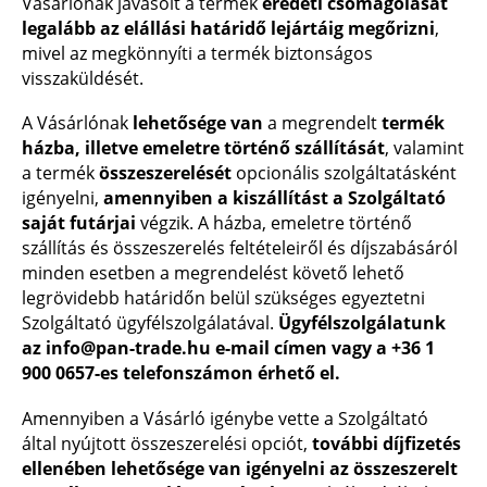
Vásárlónak javasolt a termék
eredeti csomagolását
legalább az elállási határidő lejártáig megőrizni
,
mivel az megkönnyíti a termék biztonságos
visszaküldését.
A Vásárlónak
lehetősége van
a megrendelt
termék
házba, illetve emeletre történő szállítását
, valamint
a termék
összeszerelését
opcionális szolgáltatásként
igényelni,
amennyiben a kiszállítást a Szolgáltató
saját futárjai
végzik. A házba, emeletre történő
szállítás és összeszerelés feltételeiről és díjszabásáról
minden esetben a megrendelést követő lehető
legrövidebb határidőn belül szükséges egyeztetni
Szolgáltató ügyfélszolgálatával.
Ügyfélszolgálatunk
az
info@pan-trade.hu
e-mail címen vagy a
+36 1
900 0657
-es telefonszámon érhető el.
Amennyiben a Vásárló igénybe vette a Szolgáltató
által nyújtott összeszerelési opciót,
további díjfizetés
ellenében lehetősége van igényelni az összeszerelt