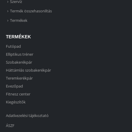
Szervíz
Termék összehasonlítás
Termékek
TERMÉKEK
Futópad
Elliptikus tréner
Szobakerékpár
Háttámlás szobakerékpár
Teremkerékpár
Evezőpad
Fitnesz center
Kiegészítők
Adatkezelési tájékoztató
ÁSZF