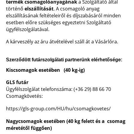
termék csomagolóanyagának
a Szolgáltató által
történő
elszállítását
. A csomagoló anyag
elszállításának feltételeiről és díjszabásáról minden
esetben előre szükséges egyeztetni Szolgáltató
ügyfélszolgálatával.
A kárveszély az áru átvételével száll át a Vásárlóra.
Szerződött futárszolgálati partnerünk elérhetősége:
Kiscsomagok esetében
(40 kg-ig)
GLS futár
Ügyfélszolgálat telefonszáma: (+36 29) 88 66 70
Csomagkövetés:
https://gls-group.com/HU/hu/csomagkovetes/
Nagycsomagok esetében
(40 kg felett és a csomag
méretétől függően)