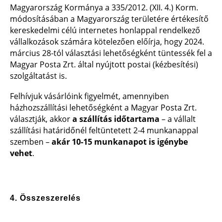
Magyarország Kormánya a 335/2012. (XII. 4.) Korm.
módosításában a Magyarország területére értékesítő
kereskedelmi célú internetes honlappal rendelkező
vállalkozások számára kötelezően előírja, hogy 2024.
március 28-tól választási lehetőségként tüntessék fel a
Magyar Posta Zrt. által nyújtott postai (kézbesítési)
szolgáltatást is.
Felhívjuk vásárlóink figyelmét, amennyiben
házhozszállítási lehetőségként a Magyar Posta Zrt.
választják, akkor
a szállítás időtartama
– a vállalt
szállítási határidőnél feltüntetett 2-4 munkanappal
szemben –
akár 10-15 munkanapot is igénybe
vehet
.
4. Összeszerelés