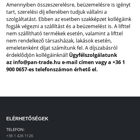
Amennyiben összeszerelésre, beüzemelésre is igényt
tart, szerelési díj ellenében tudjuk vállalni a
szolgáltatást. Ebben az esetben szakképzet kollégáink
fogják végezni a szállítást és a beüzemelést is. A lifttel
nem szállítható termékek esetén, valamint a lifttel
nem rendelkező társasházak, lakások esetén,
emeletenként díjat számítunk fel. A díjszabásról
érdeklődjön kollégáinknál!
Ügyfélszolgálatunk
az
info@pan-trade.hu
e-mail címen vagy a
+36 1
900 0657
-es telefonszámon érhető el.
ELÉRHETŐSÉGEK
TELEFON:
+36 1 426 1126