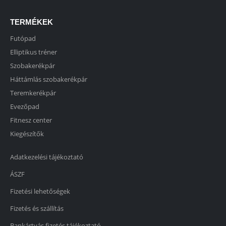
TERMÉKEK
Futópad
Elliptikus tréner
Szobakerékpár
Háttámlás szobakerékpár
Teremkerékpár
Evezőpad
Fitnesz center
Kiegészítők
Adatkezelési tájékoztató
ÁSZF
Fizetési lehetőségek
Fizetés és szállítás
Bankártyás fizetés tájékoztató