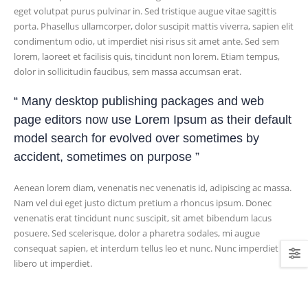
eget volutpat purus pulvinar in. Sed tristique augue vitae sagittis
porta. Phasellus ullamcorper, dolor suscipit mattis viverra, sapien elit
condimentum odio, ut imperdiet nisi risus sit amet ante. Sed sem
lorem, laoreet et facilisis quis, tincidunt non lorem. Etiam tempus,
dolor in sollicitudin faucibus, sem massa accumsan erat.
“ Many desktop publishing packages and web
page editors now use Lorem Ipsum as their default
model search for evolved over sometimes by
accident, sometimes on purpose ”
Aenean lorem diam, venenatis nec venenatis id, adipiscing ac massa.
Nam vel dui eget justo dictum pretium a rhoncus ipsum. Donec
venenatis erat tincidunt nunc suscipit, sit amet bibendum lacus
posuere. Sed scelerisque, dolor a pharetra sodales, mi augue
consequat sapien, et interdum tellus leo et nunc. Nunc imperdiet eu
libero ut imperdiet.