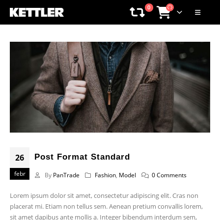
0
26
Post Format Standard
febr
By
PanTrade
Fashion
,
Model
0 Comments
Lorem ipsum dolor sit amet, consectetur adipiscing elit. Cras non
placerat mi. Etiam non tellus sem. Aenean pretium convallis lorem,
sit amet dapibus ante mollis a. Integer bibendum interdum sem,