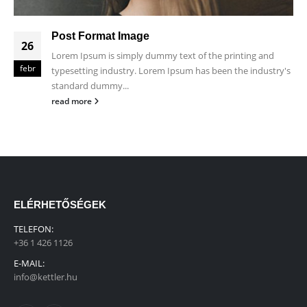
Post Format Image
26
Lorem Ipsum is simply dummy text of the printing and
febr
typesetting industry. Lorem Ipsum has been the industry's
standard dummy...
read more
ELÉRHETŐSÉGEK
TELEFON:
+36 1 426 1126
E-MAIL:
info@kettler.hu