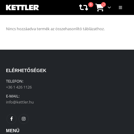
0
Nincs hozzáadva termék az összehasonlító táblázathoz.
ELÉRHETŐSÉGEK
TELEFON:
+36 1 426 1126
E-MAIL:
info@kettler.hu
MENÜ