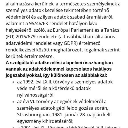
alkalmazásra kerülnek, a természetes személyeknek a
személyes adatok kezelése tekintetében történő
védelméről és az ilyen adatok szabad áramlásáról,
valamint a 95/46/EK rendelet hatályon kívül
helyezéséről szóló, az Európai Parlament és a Tanács
(EU) 2016/679 rendelete (a továbbiakban: általános
adatvédelmi rendelet vagy GDPR) értelmező
rendelkezései között meghatározott fogalmak szerint
kerültek értelmezésre.
A szolgáltató adatkezelési alapelvei összhangban
vannak az adatvédelemmel kapcsolatos hatályos
jogszabályokkal, így különösen az alábbiakkal:
az 1992. évi LXIII. törvény a személyes adatok
védelméről és a közérdekű adatok
nyilvánosságáról;
az évi VI. törvény az egyének védelméről a
személyes adatok gépi feldolgozása során,
Strasbourgban, 1981. január 28. napján kelt
egyezmény kihirdetéséről;
a 2001. évi XL. törvény a hírközlésről, VIII. fejezet;