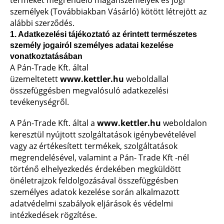
terméket megrendelő magánszemélyek és jogi
személyek (Továbbiakban Vásárló) kötött létrejött az
alábbi szerződés.
1. Adatkezelési tájékoztató az érintett természetes
személy jogairól személyes adatai kezelése
vonatkoztatásában
A Pán-Trade Kft. által
üzemeltetett
www.kettler.hu
weboldallal
összefüggésben megvalósuló adatkezelési
tevékenységről.
A Pán-Trade Kft. által a
www.kettler.hu
weboldalon
keresztül nyújtott szolgáltatások igénybevételével
vagy az értékesített termékek, szolgáltatások
megrendelésével, valamint a Pán- Trade Kft -nél
történő elhelyezkedés érdekében megküldött
önéletrajzok feldolgozásával összefüggésben
személyes adatok kezelése során alkalmazott
adatvédelmi szabályok eljárások és védelmi
intézkedések rögzítése.