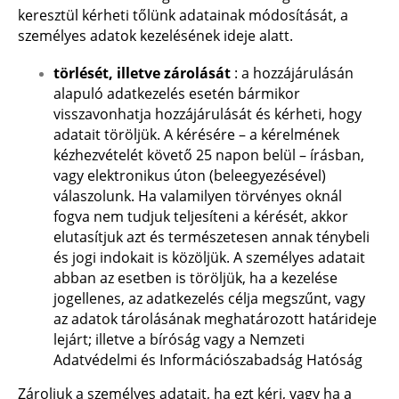
keresztül kérheti tőlünk adatainak módosítását, a
személyes adatok kezelésének ideje alatt.
törlését, illetve zárolását
: a hozzájárulásán
alapuló adatkezelés esetén bármikor
visszavonhatja hozzájárulását és kérheti, hogy
adatait töröljük. A kérésére – a kérelmének
kézhezvételét követő 25 napon belül – írásban,
vagy elektronikus úton (beleegyezésével)
válaszolunk. Ha valamilyen törvényes oknál
fogva nem tudjuk teljesíteni a kérését, akkor
elutasítjuk azt és természetesen annak ténybeli
és jogi indokait is közöljük. A személyes adatait
abban az esetben is töröljük, ha a kezelése
jogellenes, az adatkezelés célja megszűnt, vagy
az adatok tárolásának meghatározott határideje
lejárt; illetve a bíróság vagy a Nemzeti
Adatvédelmi és Információszabadság Hatóság
Zároljuk a személyes adatait, ha ezt kéri, vagy ha a