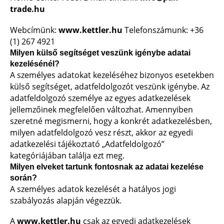
trade.hu
Webcímünk:
www.kettler.hu
Telefonszámunk: +36
(1) 267 4921
Milyen külső segítséget veszünk igénybe adatai
kezelésénél?
A személyes adatokat kezeléséhez bizonyos esetekben
külső segítséget, adatfeldolgozót veszünk igénybe. Az
adatfeldolgozó személye az egyes adatkezelések
jellemzőinek megfelelően változhat. Amennyiben
szeretné megismerni, hogy a konkrét adatkezelésben,
milyen adatfeldolgozó vesz részt, akkor az egyedi
adatkezelési tájékoztató „Adatfeldolgozó”
kategóriájában találja ezt meg.
Milyen elveket tartunk fontosnak az adatai kezelése
során?
A személyes adatok kezelését a hatályos jogi
szabályozás alapján végezzük.
A
www.kettler.hu
csak az egyedi adatkezelések