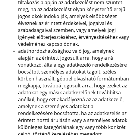
tiltakozás alapján az adatkezelést nem szünteti
meg, ha az adatkezelést olyan kényszerítő erejű
jogos okok indokolják, amelyek elsőbbséget
élveznek az érintett érdekeivel, jogaival és
szabadságaival szemben, vagy amelyek jogi
igények előterjesztéséhez, érvényesítéséhez vagy
védelméhez kapcsolódnak.
adathordozhatósághoz való jog, amelynek
alapján az érintett jogosult arra, hogy a rá
vonatkozó, általa egy adatkezelő rendelkezésére
bocsátott személyes adatokat tagolt, széles
körben használt, géppel olvasható formátumban
megkapja, továbbá jogosult arra, hogy ezeket az
adatokat egy másik adatkezelőnek továbbítsa
anélkül, hogy ezt akadályozná az az adatkezelő,
amelynek a személyes adatokat a
rendelkezésére bocsátotta, ha az adatkezelés az
érintett hozzájárulásán vagy a személyes adatok
különleges kategóriáinak egy vagy több konkrét
célból történő kezeléséhez megadott