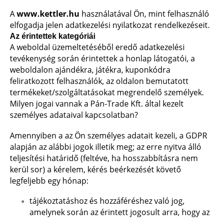
A
www.kettler.hu
használatával Ön, mint felhasználó
elfogadja jelen adatkezelési nyilatkozat rendelkezéseit.
Az érintettek kategóriái
A weboldal üzemeltetéséből eredő adatkezelési
tevékenység során érintettek a honlap látogatói, a
weboldalon ajándékra, játékra, kuponkódra
feliratkozott felhasználók, az oldalon bemutatott
termékeket/szolgáltatásokat megrendelő személyek.
Milyen jogai vannak a Pán-Trade Kft. által kezelt
személyes adataival kapcsolatban?
Amennyiben a az Ön személyes adatait kezeli, a GDPR
alapján az alábbi jogok illetik meg; az erre nyitva álló
teljesítési határidő (feltéve, ha hosszabbításra nem
kerül sor) a kérelem, kérés beérkezését követő
legfeljebb egy hónap:
tájékoztatáshoz és hozzáféréshez való jog,
amelynek során az érintett jogosult arra, hogy az