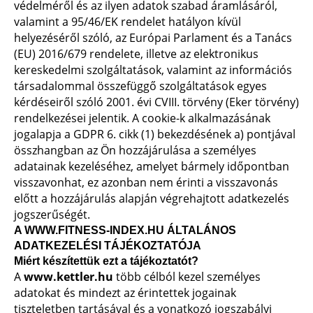
védelméről és az ilyen adatok szabad áramlásáról,
valamint a 95/46/EK rendelet hatályon kívül
helyezéséről szóló, az Európai Parlament és a Tanács
(EU) 2016/679 rendelete, illetve az elektronikus
kereskedelmi szolgáltatások, valamint az információs
társadalommal összefüggő szolgáltatások egyes
kérdéseiről szóló 2001. évi CVIII. törvény (Eker törvény)
rendelkezései jelentik. A cookie-k alkalmazásának
jogalapja a GDPR 6. cikk (1) bekezdésének a) pontjával
összhangban az Ön hozzájárulása a személyes
adatainak kezeléséhez, amelyet bármely időpontban
visszavonhat, ez azonban nem érinti a visszavonás
előtt a hozzájárulás alapján végrehajtott adatkezelés
jogszerűségét.
A WWW.FITNESS-INDEX.HU ÁLTALÁNOS
ADATKEZELÉSI TÁJÉKOZTATÓJA
Miért készítettük ezt a tájékoztatót?
A
www.kettler.hu
több célból kezel személyes
adatokat és mindezt az érintettek jogainak
tiszteletben tartásával és a vonatkozó jogszabályi