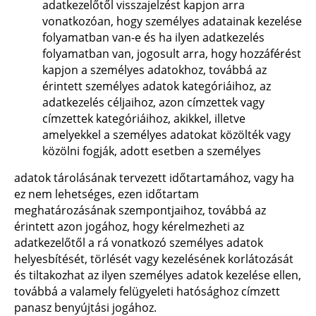
adatkezelőtől visszajelzést kapjon arra
vonatkozóan, hogy személyes adatainak kezelése
folyamatban van-e és ha ilyen adatkezelés
folyamatban van, jogosult arra, hogy hozzáférést
kapjon a személyes adatokhoz, továbbá az
érintett személyes adatok kategóriáihoz, az
adatkezelés céljaihoz, azon címzettek vagy
címzettek kategóriáihoz, akikkel, illetve
amelyekkel a személyes adatokat közölték vagy
közölni fogják, adott esetben a személyes
adatok tárolásának tervezett időtartamához, vagy ha
ez nem lehetséges, ezen időtartam
meghatározásának szempontjaihoz, továbbá az
érintett azon jogához, hogy kérelmezheti az
adatkezelőtől a rá vonatkozó személyes adatok
helyesbítését, törlését vagy kezelésének korlátozását
és tiltakozhat az ilyen személyes adatok kezelése ellen,
továbbá a valamely felügyeleti hatósághoz címzett
panasz benyújtási jogához.