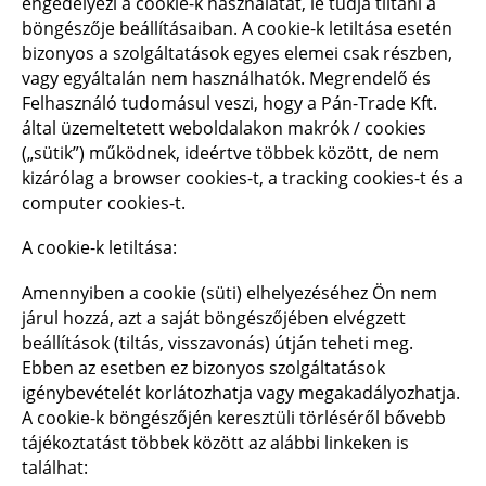
engedélyezi a cookie-k használatát, le tudja tiltani a
böngészője beállításaiban. A cookie-k letiltása esetén
bizonyos a szolgáltatások egyes elemei csak részben,
vagy egyáltalán nem használhatók. Megrendelő és
Felhasználó tudomásul veszi, hogy a Pán-Trade Kft.
által üzemeltetett weboldalakon makrók / cookies
(„sütik”) működnek, ideértve többek között, de nem
kizárólag a browser cookies-t, a tracking cookies-t és a
computer cookies-t.
A cookie-k letiltása:
Amennyiben a cookie (süti) elhelyezéséhez Ön nem
járul hozzá, azt a saját böngészőjében elvégzett
beállítások (tiltás, visszavonás) útján teheti meg.
Ebben az esetben ez bizonyos szolgáltatások
igénybevételét korlátozhatja vagy megakadályozhatja.
A cookie-k böngészőjén keresztüli törléséről bővebb
tájékoztatást többek között az alábbi linkeken is
találhat: