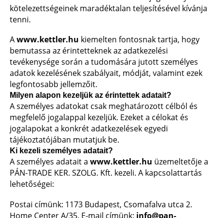
kötelezettségeinek maradéktalan teljesítésével kívánja
tenni.
A
www.kettler.hu
kiemelten fontosnak tartja, hogy
bemutassa az érintetteknek az adatkezelési
tevékenysége során a tudomására jutott személyes
adatok kezelésének szabályait, módját, valamint ezek
legfontosabb jellemzőit.
Milyen alapon kezeljük az érintettek adatait?
A személyes adatokat csak meghatározott célból és
megfelelő jogalappal kezeljük. Ezeket a célokat és
jogalapokat a konkrét adatkezelések egyedi
tájékoztatójában mutatjuk be.
Ki kezeli személyes adatait?
A személyes adatait a
www.kettler.hu
üzemeltetője a
PÁN-TRADE KER. SZOLG. Kft. kezeli. A kapcsolattartás
lehetőségei:
Postai címünk: 1173 Budapest, Csomafalva utca 2.
Home Center A/35. E-mail címünk:
info@pan-