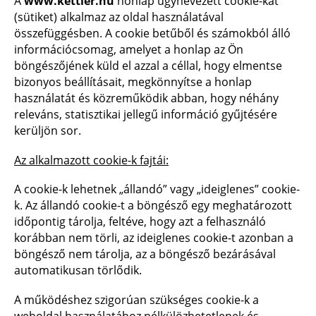
A
www.kettler.hu
honlap úgynevezett cookie-kat
(sütiket) alkalmaz az oldal használatával
összefüggésben. A cookie betűből és számokból álló
információcsomag, amelyet a honlap az Ön
böngészőjének küld el azzal a céllal, hogy elmentse
bizonyos beállításait, megkönnyítse a honlap
használatát és közreműködik abban, hogy néhány
releváns, statisztikai jellegű információ gyűjtésére
kerüljön sor.
Az alkalmazott cookie-k fajtái:
A cookie-k lehetnek „állandó” vagy „ideiglenes” cookie-
k. Az állandó cookie-t a böngésző egy meghatározott
időpontig tárolja, feltéve, hogy azt a felhasználó
korábban nem törli, az ideiglenes cookie-t azonban a
böngésző nem tárolja, az a böngésző bezárásával
automatikusan törlődik.
A működéshez szigorúan szükséges cookie-k a
weboldal használatához nélkülözhetetlenek és