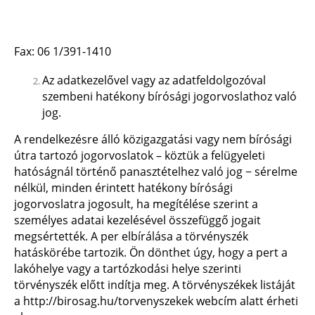
Fax: 06 1/391-1410
Az adatkezelővel vagy az adatfeldolgozóval
szembeni hatékony bírósági jogorvoslathoz való
jog.
A rendelkezésre álló közigazgatási vagy nem bírósági
útra tartozó jogorvoslatok – köztük a felügyeleti
hatóságnál történő panasztételhez való jog − sérelme
nélkül, minden érintett hatékony bírósági
jogorvoslatra jogosult, ha megítélése szerint a
személyes adatai kezelésével összefüggő jogait
megsértették. A per elbírálása a törvényszék
hatáskörébe tartozik. Ön dönthet úgy, hogy a pert a
lakóhelye vagy a tartózkodási helye szerinti
törvényszék előtt indítja meg. A törvényszékek listáját
a
http://birosag.hu/torvenyszekek
webcím alatt érheti