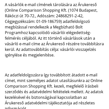
A vásárlók e-mail címének tárolására az Árukereső
(Online Comparison Shopping Kft. (1074 Budapest,
Rákóczi út 70-72., Adószám: 24868291-2-42,
Cégjegyzékszám: 01-09-186759) adatfeldolgozó
megbízással rendelkezik a Megbízható Bolt
Programhoz kapcsolódó vásárlói elégedettség-
felmérés céljából. Az itt történő vásárlások után a
vásárló e-mail címe az Árukereső részére továbbításra
kerül. Az adattovábbítás célja: vásárlói visszajelzés
igénylése és megjelenítése.
Az adatfeldolgozásra így továbbított átadott e-mail
címet, mint személyes adatot utasításunkra az Online
Comparison Shopping Kft. kezeli, megfelelő írásbeli
szerződés és adatvédelmi feltételek mellett. Az adatok
kezelésével és biztonságával kapcsolatban az
Árukereső adatvédelmi tájékoztatója ad részletes
információt.