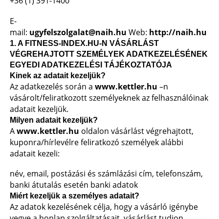
+36 (1) 391-1400
E-
mail:
ugyfelszolgalat@naih.hu
Web:
http://naih.hu
1. A FITNESS-INDEX.HU-N VÁSÁRLÁST
VÉGREHAJTOTT SZEMÉLYEK ADATKEZELÉSÉNEK
EGYEDI ADATKEZELÉSI TÁJÉKOZTATÓJA
Kinek az adatait kezeljük?
Az adatkezelés során a
www.kettler.hu
–n
vásárolt/feliratkozott személyeknek az felhasználóinak
adatait kezeljük.
Milyen adatait kezeljük?
A
www.kettler.hu
oldalon vásárlást végrehajtott,
kuponra/hírlevélre feliratkozó személyek alábbi
adatait kezeli:
név, email, postázási és számlázási cím, telefonszám,
banki átutalás esetén banki adatok
Miért kezeljük a személyes adatait?
Az adatok kezelésének célja, hogy a vásárló igénybe
vegye a honlap szolgáltatásait, vásárlást tudjon