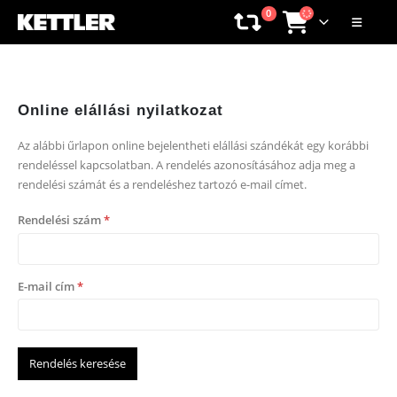
0
Online elállási nyilatkozat
Az alábbi űrlapon online bejelentheti elállási szándékát egy korábbi
rendeléssel kapcsolatban. A rendelés azonosításához adja meg a
rendelési számát és a rendeléshez tartozó e-mail címet.
Rendelési szám
*
E-mail cím
*
Rendelés keresése