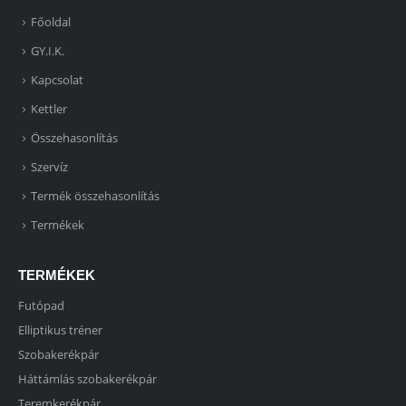
Főoldal
GY.I.K.
Kapcsolat
Kettler
Összehasonlítás
Szervíz
Termék összehasonlítás
Termékek
TERMÉKEK
Futópad
Elliptikus tréner
Szobakerékpár
Háttámlás szobakerékpár
Teremkerékpár