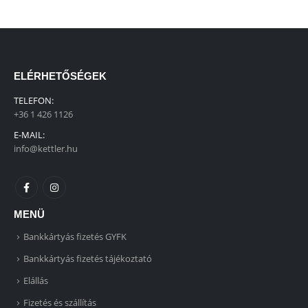
ELÉRHETŐSÉGEK
TELEFON:
+36 1 426 1126
E-MAIL:
info@kettler.hu
MENÜ
Bankkártyás fizetés GYFK
Bankkártyás fizetés tájékoztató
Elállás
Fizetés és szállítás