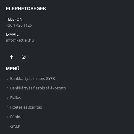
ELÉRHETŐSÉGEK
TELEFON:
+36 1 426 1126
E-MAIL:
info@kettler.hu
MENÜ
Bankkártyás fizetés GYFK
Bankkártyás fizetés tájékoztató
Elállás
Fizetés és szállítás
Főoldal
GY.I.K.