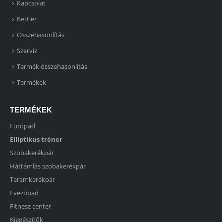
Kapcsolat
Kettler
Összehasonlítás
Szervíz
Termék összehasonlítás
Termékek
TERMÉKEK
Futópad
Elliptikus tréner
Szobakerékpár
Háttámlás szobakerékpár
Teremkerékpár
Evezőpad
Fitnesz center
Kiegészítők