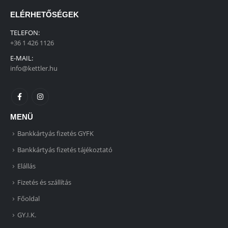
ELÉRHETŐSÉGEK
TELEFON:
+36 1 426 1126
E-MAIL:
info@kettler.hu
MENÜ
Bankkártyás fizetés GYFK
Bankkártyás fizetés tájékoztató
Elállás
Fizetés és szállítás
Főoldal
GY.I.K.