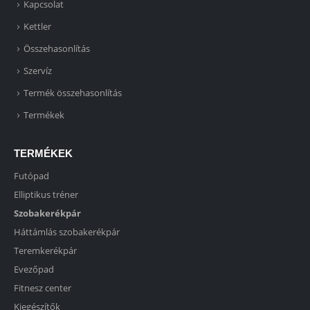
Kapcsolat
Kettler
Összehasonlítás
Szervíz
Termék összehasonlítás
Termékek
TERMÉKEK
Futópad
Elliptikus tréner
Szobakerékpár
Háttámlás szobakerékpár
Teremkerékpár
Evezőpad
Fitnesz center
Kiegészítők