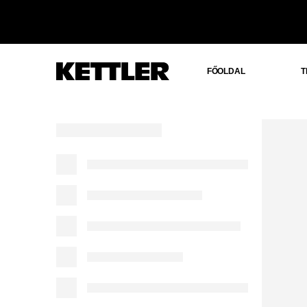
FŐOLDAL
T