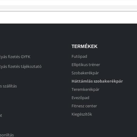
TERMÉKEK
Futópad
yás fizetés GYFK
Elliptikus tréner
yás fizetés tájékoztató
Szobakerékpár
Háttámlás szobakerékpár
s szállítás
Teremkerékpár
Evezőpad
Fitnesz center
Kiegészítők
at
sonlítás