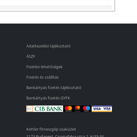
Adatkezelési tájékoztató
ÁSZF
Fizetési lehetőségek
Fizetés és szállítás
Bankártyás fizetés tájékoztató
Bankártyás fizetés GYFK
Kettler fitneszgép szaküzlet
1173 Budapest, Csomafalva utca 2. A/33-34.