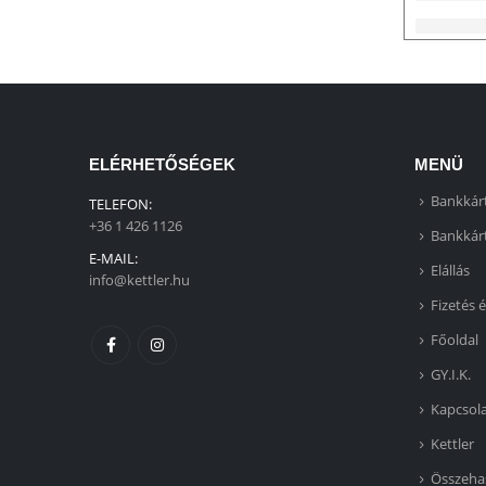
ELÉRHETŐSÉGEK
MENÜ
Bankkárt
TELEFON:
+36 1 426 1126
Bankkárt
E-MAIL:
Elállás
info@kettler.hu
Fizetés é
Főoldal
GY.I.K.
Kapcsol
Kettler
Összeha