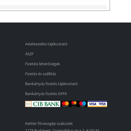
Adatkezelési tájékoztató
ÁSZF
Fizetési lehetőségek
Fizetés és szállítás
Bankártyás fizetés tájékoztató
Bankártyás fizetés GYFK
Kettler fitneszgép szaküzlet
1173 Budapest, Csomafalva utca 2. A/33-34.