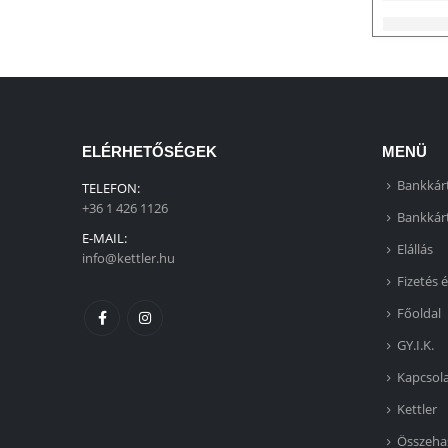
ELÉRHETŐSÉGEK
MENÜ
Bankkárt
TELEFON:
+36 1 426 1126
Bankkárt
E-MAIL:
Elállás
info@kettler.hu
Fizetés é
Főoldal
GY.I.K.
Kapcsol
Kettler
Összeha