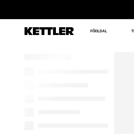
FŐOLDAL
T