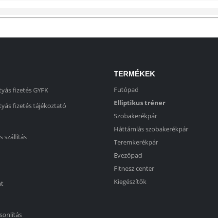
TERMÉKEK
Futópad
yás fizetés GYFK
Elliptikus tréner
yás fizetés tájékoztató
Szobakerékpár
Háttámlás szobakerékpár
s szállítás
Teremkerékpár
Evezőpad
Fitnesz center
Kiegészítők
at
sonlítás