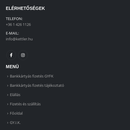
ELÉRHETŐSÉGEK
TELEFON:
+36 1 426 1126
E-MAIL:
info@kettler.hu
MENÜ
Bankkártyás fizetés GYFK
Bankkártyás fizetés tájékoztató
Elállás
Fizetés és szállítás
Főoldal
GY.I.K.