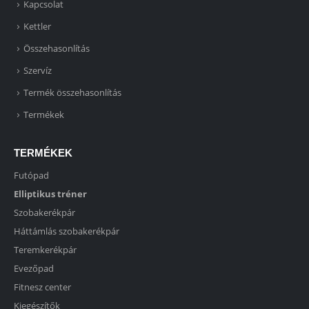
Kapcsolat
Kettler
Összehasonlítás
Szervíz
Termék összehasonlítás
Termékek
TERMÉKEK
Futópad
Elliptikus tréner
Szobakerékpár
Háttámlás szobakerékpár
Teremkerékpár
Evezőpad
Fitnesz center
Kiegészítők