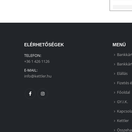
ELÉRHETŐSÉGEK
MENÜ
Bankkárt
TELEFON:
+36 1 426 1126
Bankkárt
E-MAIL:
Elállás
info@kettler.hu
Fizetés é
Főoldal
GY.I.K.
Kapcsol
Kettler
Összeha