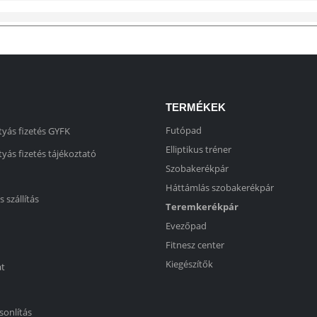
TERMÉKEK
Futópad
yás fizetés GYFK
Elliptikus tréner
yás fizetés tájékoztató
Szobakerékpár
Háttámlás szobakerékpár
s szállítás
Teremkerékpár
Evezőpad
Fitnesz center
Kiegészítők
at
sonlítás