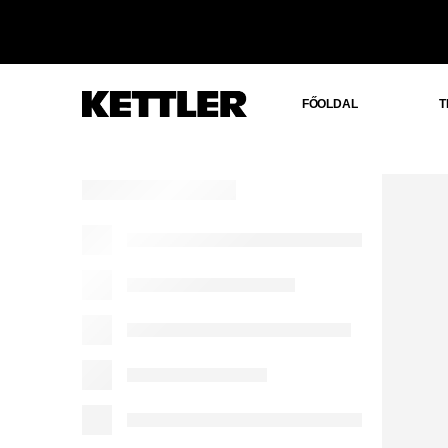
FŐOLDAL
T