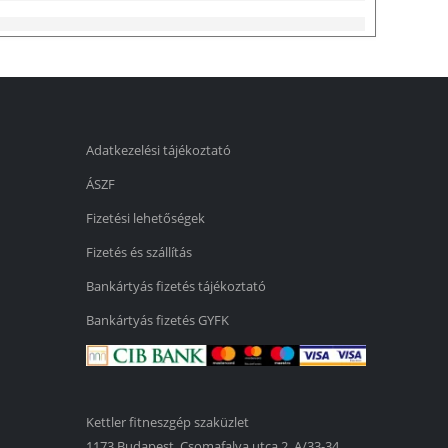
Adatkezelési tájékoztató
ÁSZF
Fizetési lehetőségek
Fizetés és szállítás
Bankártyás fizetés tájékoztató
Bankártyás fizetés GYFK
Kettler fitneszgép szaküzlet
1173 Budapest, Csomafalva utca 2. A/33-34.