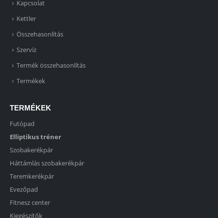
Kapcsolat
Kettler
Összehasonlítás
Szervíz
Termék összehasonlítás
Termékek
TERMÉKEK
Futópad
Elliptikus tréner
Szobakerékpár
Háttámlás szobakerékpár
Teremkerékpár
Evezőpad
Fitnesz center
Kiegészítők