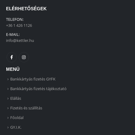
ELÉRHETŐSÉGEK
TELEFON:
+36 1 426 1126
E-MAIL:
info@kettler.hu
MENÜ
Bankkártyás fizetés GYFK
Bankkártyás fizetés tájékoztató
Elállás
Fizetés és szállítás
Főoldal
GY.I.K.