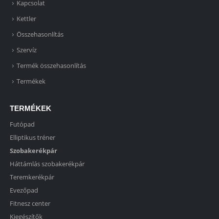
Kapcsolat
Kettler
Összehasonlítás
Szervíz
Termék összehasonlítás
Termékek
TERMÉKEK
Futópad
Elliptikus tréner
Szobakerékpár
Háttámlás szobakerékpár
Teremkerékpár
Evezőpad
Fitnesz center
Kiegészítők