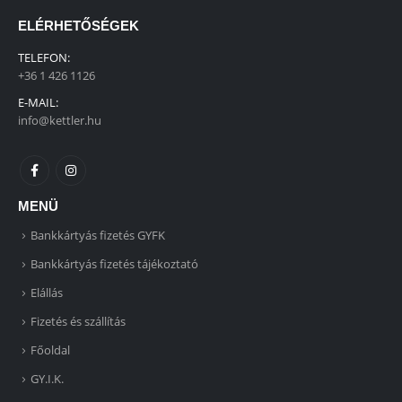
ELÉRHETŐSÉGEK
TELEFON:
+36 1 426 1126
E-MAIL:
info@kettler.hu
MENÜ
Bankkártyás fizetés GYFK
Bankkártyás fizetés tájékoztató
Elállás
Fizetés és szállítás
Főoldal
GY.I.K.