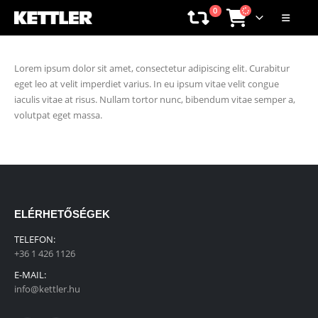
0
Lorem ipsum dolor sit amet, consectetur adipiscing elit. Curabitur
eget leo at velit imperdiet varius. In eu ipsum vitae velit congue
iaculis vitae at risus. Nullam tortor nunc, bibendum vitae semper a,
volutpat eget massa.
ELÉRHETŐSÉGEK
TELEFON:
+36 1 426 1126
E-MAIL:
info@kettler.hu