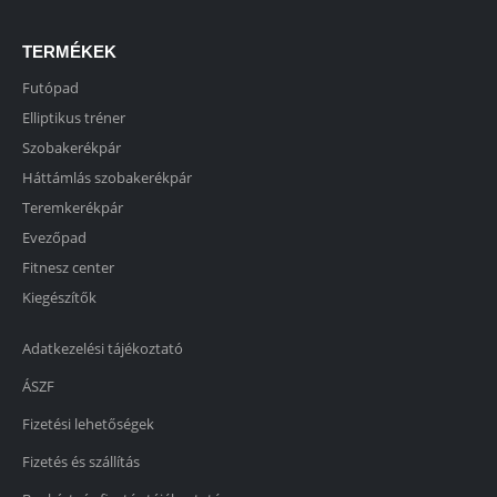
TERMÉKEK
Futópad
Elliptikus tréner
Szobakerékpár
Háttámlás szobakerékpár
Teremkerékpár
Evezőpad
Fitnesz center
Kiegészítők
Adatkezelési tájékoztató
ÁSZF
Fizetési lehetőségek
Fizetés és szállítás