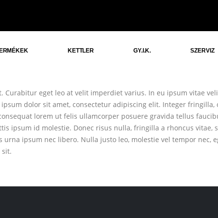
ERMÉKEK
KETTLER
GY.I.K.
SZERVIZ
 Curabitur eget leo at velit imperdiet varius. In eu ipsum vitae veli
um dolor sit amet, consectetur adipiscing elit. Integer fringilla, 
onsequat lorem ut felis ullamcorper posuere gravida tellus faucibu
tis ipsum id molestie. Donec risus nulla, fringilla a rhoncus vita
s urna ipsum nec libero. Nulla justo leo, molestie vel tempor nec, eg
sit.