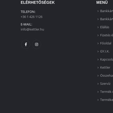
ELÉRHETŐSÉGEK
MENÜ
Bankkárt
TELEFON:
+36 1 426 1126
Bankkárt
E-MAIL:
Elállás
info@kettler.hu
Fizetés é
Főoldal
GY.I.K.
Kapcsol
Kettler
Összeha
Szervíz
Termék 
Termék