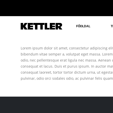
FŐOLDAL
T
Lorem ipsum dolor sit amet, consectetur adipiscing elit.
bibendum vitae semper a, volutpat eget massa. Lorem ips
odio, nec pellentesque erat ligula nec massa. Aenean c
consequat et lacus. Duis et purus ipsum. In auctor mat
consequat laoreet, tortor tortor dictum urna, ut egesta
pulvinar, odio orci sodales odio, ac pulvinar felis quam 