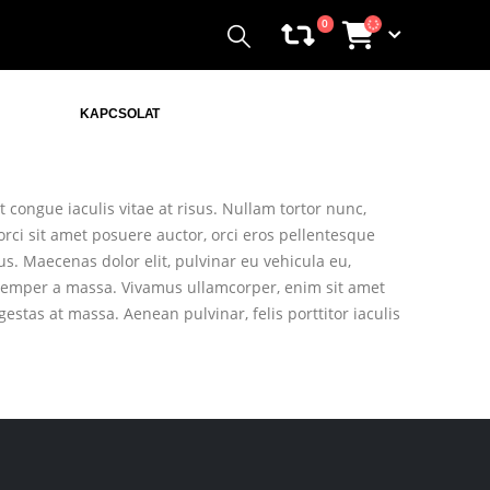
0
KAPCSOLAT
t congue iaculis vitae at risus. Nullam tortor nunc,
orci sit amet posuere auctor, orci eros pellentesque
s. Maecenas dolor elit, pulvinar eu vehicula eu,
e, semper a massa. Vivamus ullamcorper, enim sit amet
estas at massa. Aenean pulvinar, felis porttitor iaculis