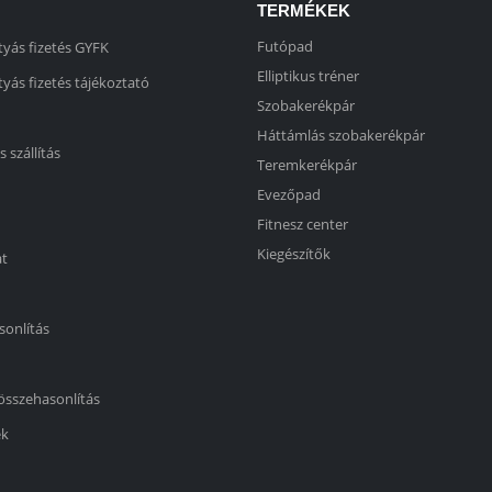
TERMÉKEK
Futópad
yás fizetés GYFK
Elliptikus tréner
yás fizetés tájékoztató
Szobakerékpár
Háttámlás szobakerékpár
s szállítás
Teremkerékpár
Evezőpad
Fitnesz center
Kiegészítők
at
sonlítás
összehasonlítás
ek