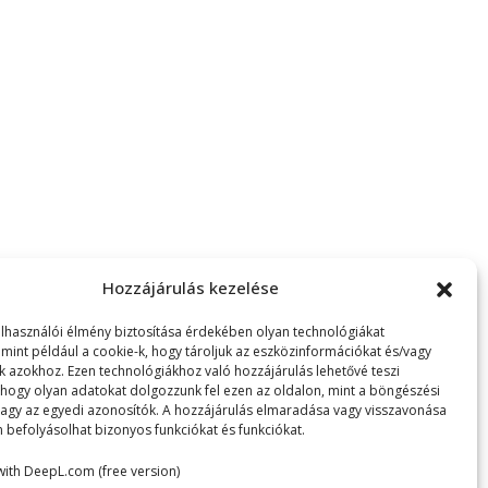
Hozzájárulás kezelése
elhasználói élmény biztosítása érdekében olyan technológiákat
 mint például a cookie-k, hogy tároljuk az eszközinformációkat és/vagy
k azokhoz. Ezen technológiákhoz való hozzájárulás lehetővé teszi
hogy olyan adatokat dolgozzunk fel ezen az oldalon, mint a böngészési
vagy az egyedi azonosítók. A hozzájárulás elmaradása vagy visszavonása
 befolyásolhat bizonyos funkciókat és funkciókat.
with DeepL.com (free version)