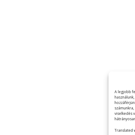
A legjobb f
használunk,
hozzáférjün
számunkra, 
viselkedés 
hátrányosan
Translated 