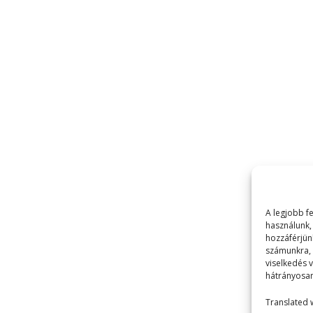
A legjobb f
használunk,
hozzáférjün
számunkra, 
viselkedés 
hátrányosan
Translated 