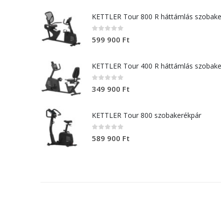
KETTLER Tour 800 R háttámlás szobake
0
out of 5
599 900
Ft
KETTLER Tour 400 R háttámlás szobake
0
out of 5
349 900
Ft
KETTLER Tour 800 szobakerékpár
0
out of 5
589 900
Ft