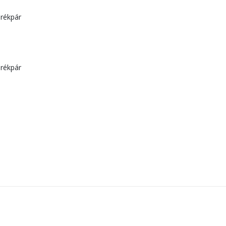
rékpár
rékpár