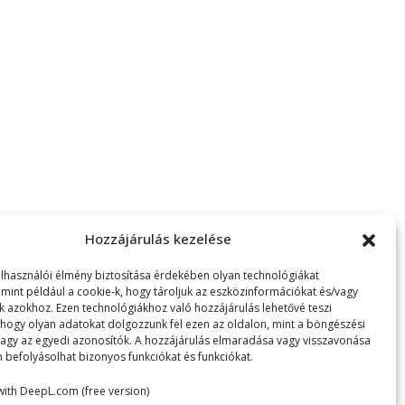
Hozzájárulás kezelése
elhasználói élmény biztosítása érdekében olyan technológiákat
 mint például a cookie-k, hogy tároljuk az eszközinformációkat és/vagy
k azokhoz. Ezen technológiákhoz való hozzájárulás lehetővé teszi
hogy olyan adatokat dolgozzunk fel ezen az oldalon, mint a böngészési
vagy az egyedi azonosítók. A hozzájárulás elmaradása vagy visszavonása
 befolyásolhat bizonyos funkciókat és funkciókat.
with DeepL.com (free version)